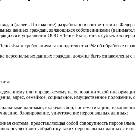
раждан (далее - Положение) разработано в соответствии с Феде
льных данных граждан, являющихся собственниками (нанимате
дящихся в управлении ООО «Лепсе-Быт», иных субъектов перс
Лепсе-Быт» требованиям законодательства РФ об обработке и з
тке персональных данных граждан, должны быть ознакомлены с
ения:
ределенному или определяемому на основании такой информации
ождения, адрес, семейное, социальное, имущественное положение,
сональными данными, включая сбор, систематизацию, накопление
личивание, блокирование, уничтожение персональных данных;
нная система, представляющая собой совокупность персональны
щих осуществлять обработку таких персональных данных с испо